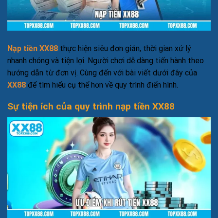
Nạp tiền XX88
thực hiện siêu đơn giản, thời gian xử lý
nhanh chóng và tiện lợi. Người chơi dễ dàng tiến hành theo
hướng dẫn từ đơn vị. Cùng đến với bài viết dưới đây của
XX88
để tìm hiểu cụ thể hơn về quy trình điển hình.
Sự tiện ích của quy trình nạp tiền XX88