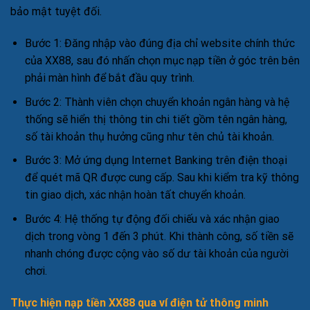
bảo mật tuyệt đối.
Bước 1: Đăng nhập vào đúng địa chỉ website chính thức
của XX88, sau đó nhấn chọn mục nạp tiền ở góc trên bên
phải màn hình để bắt đầu quy trình.
Bước 2: Thành viên chọn chuyển khoản ngân hàng và hệ
thống sẽ hiển thị thông tin chi tiết gồm tên ngân hàng,
số tài khoản thụ hưởng cũng như tên chủ tài khoản.
Bước 3: Mở ứng dụng Internet Banking trên điện thoại
để quét mã QR được cung cấp. Sau khi kiểm tra kỹ thông
tin giao dịch, xác nhận hoàn tất chuyển khoản.
Bước 4: Hệ thống tự động đối chiếu và xác nhận giao
dịch trong vòng 1 đến 3 phút. Khi thành công, số tiền sẽ
nhanh chóng được cộng vào số dư tài khoản của người
chơi.
Thực hiện nạp tiền XX88 qua ví điện tử thông minh