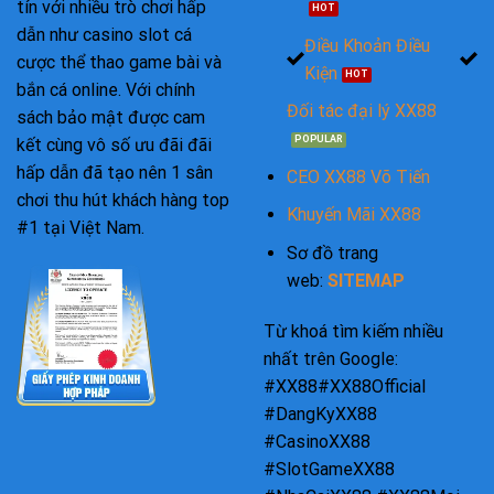
tín với nhiều trò chơi hấp
dẫn như casino slot cá
Điều Khoản Điều
cược thể thao game bài và
Kiện
bắn cá online. Với chính
Đối tác đại lý XX88
sách bảo mật được cam
kết cùng vô số ưu đãi đãi
hấp dẫn đã tạo nên 1 sân
CEO XX88 Võ Tiến
chơi thu hút khách hàng top
Khuyến Mãi XX88
#1 tại Việt Nam.
Sơ đồ trang
web:
SITEMAP
Từ khoá tìm kiếm nhiều
nhất trên Google:
#XX88#XX88Official
#DangKyXX88
#CasinoXX88
#SlotGameXX88