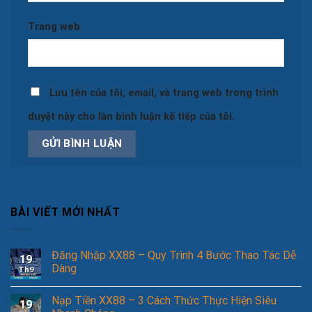
Trang web
Lưu tên của tôi, email, và trang web trong trình
duyệt này cho lần bình luận kế tiếp của tôi.
BÀI VIẾT MỚI NHẤT
Đăng Nhập XX88 – Quy Trình 4 Bước Thao Tác Dễ
19
Dàng
Th9
Nạp Tiền XX88 – 3 Cách Thức Thực Hiện Siêu
19