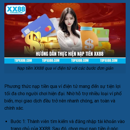
Nạp tiền XX88 qua ví điện tử với các bước đơn giản
Phương thức nạp tiền qua ví điện tử mang đến sự tiện lợi
tối đa cho người chơi hiện đại. Nhờ hỗ trợ nhiều loại ví phổ
biến, mọi giao dịch đều trở nên nhanh chóng, an toàn và
chính xác.
Bước 1: Thành viên tìm kiếm và đăng nhập tài khoản vào
trang chủ của XX88. Sau đó, chọn mục nạp tiền ở góc