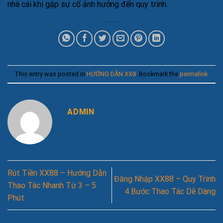
nhà cái khi gặp sự cố ảnh hưởng đến quy trình.
This entry was posted in
HƯỚNG DẪN XX8
. Bookmark the
permalink
.
ADMIN
Rút Tiền XX88 – Hướng Dẫn
Đăng Nhập XX88 – Quy Trình
Thao Tác Nhanh Từ 3 – 5
4 Bước Thao Tác Dễ Dàng
Phút