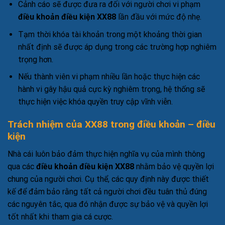
Cảnh cáo sẽ được đưa ra đối với người chơi vi phạm
điều khoản điều kiện XX88
lần đầu với mức độ nhẹ.
Tạm thời khóa tài khoản trong một khoảng thời gian
nhất định sẽ được áp dụng trong các trường hợp nghiêm
trọng hơn.
Nếu thành viên vi phạm nhiều lần hoặc thực hiện các
hành vi gây hậu quả cực kỳ nghiêm trọng, hệ thống sẽ
thực hiện việc khóa quyền truy cập vĩnh viễn.
Trách nhiệm của XX88 trong điều khoản – điều
kiện
Nhà cái luôn bảo đảm thực hiện nghĩa vụ của mình thông
qua các
điều khoản điều kiện XX88
nhằm bảo vệ quyền lợi
chung của người chơi. Cụ thể, các quy định này được thiết
kế để đảm bảo rằng tất cả người chơi đều tuân thủ đúng
các nguyên tắc, qua đó nhận được sự bảo vệ và quyền lợi
tốt nhất khi tham gia cá cược.