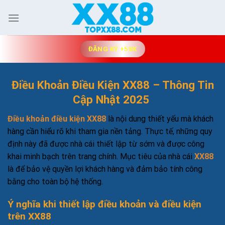
Skip
to
content
ĐĂNG KÝ +58K
Điều Khoản Điều Kiện XX88 – Thông Tin
Cập Nhật 2025
Điều khoản điều kiện XX88
là nội dung thiết yếu mà khách
hàng cần hiểu rõ khi tham gia nền tảng. Thực tế, những quy
định này đã được nhà cái thiết lập từ sớm và được công
khai minh bạch trên trang chính. Mục tiêu của nhà cái
XX88
là để bảo vệ quyền lợi khách hàng và đảm bảo tính công
bằng cho toàn bộ hệ thống.
Ý nghĩa khi thiết lập điều khoản và điều kiện
trên XX88