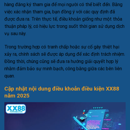
hàng đăng ký tham gia để mọi người có thể biết đến. Bằng
việc xác nhận tham gia, bạn đồng ý với các quy định đã
được đưa ra. Trên thực tế, điều khoản giống như một thỏa
thuận pháp lý, có hiệu lực trong suốt thời gian sử dụng dịch
vụ sau này.
Trong trường hợp có tranh chấp hoặc sự cố gây thiệt hại
xảy ra, chính sách sẽ được áp dụng để xác định trách nhiệm.
Đồng thời, chúng cũng sẽ đưa ra hướng giải quyết hợp lý
nhằm đảm bảo sự minh bạch, công bằng giữa các bên liên
quan.
Cập nhật nội dung điều khoản điều kiện XX88
năm 2025