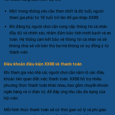
Một trong những yêu cầu then chốt là độ tuổi, người
tham gia phải từ 18 tuổi trở lên để gia nhập XX88.
Khi đăng ký, người chơi cần cung cấp thông tin cá nhân
đầy đủ và chính xác, nhằm đảm bảo tính minh bạch và an
toàn. Hệ thống cam kết bảo vệ thông tin cá nhân và sẽ
không chia sẻ với bên thứ ba mà không có sự đồng ý từ
thành viên.
Điều khoản điều kiện XX88 về thanh toán
Khi tham gia vào nhà cái, người chơi cần nắm rõ các điều
khoản liên quan đến việc thanh toán. XX88 hỗ trợ nhiều
phương thức thanh toán khác nhau, bao gồm chuyển khoản
ngân hàng và ví điện tử, để đáp ứng nhu cầu đa dạng của
hội viên.
Mỗi hình thức thanh toán sẽ có thời gian xử lý và phí giao