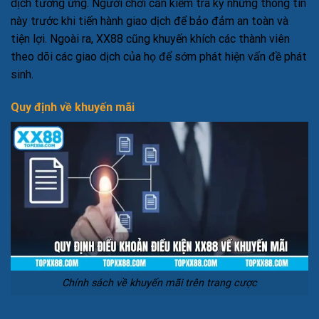
dịch tương ứng. Người chơi cần kiểm tra kỹ những thông tin
này trước khi tiến hành giao dịch để bảo đảm an toàn và
tiện lợi. Ngoài ra, XX88 cũng khuyến khích các thành viên
theo dõi các giao dịch của họ để sớm phát hiện vấn đề phát
sinh.
Quy định về khuyến mãi
Chính sách về khuyến mãi trên trang cược