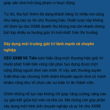
giúp sân chơi mở rộng phạm vi hoạt động.
Từ đó, thu hút thêm đa dạng khách hàng từ nhiều nơi cũng
như nâng cao uy tín cho thương hiệu. Chiến lược này không
chỉ đem lại cho XX88 doanh thu khủng mà còn nhanh chóng
bắt kịp nhiều xu hướng giải trí mới nhất trên thị trường.
Xây dựng môi trường giải trí lành mạnh và chuyên
nghiệp
CEO XX88 Võ Tiến
luôn hiểu rằng một thương hiệu giải trí
muốn phát triển bền vững cần phải tạo dựng được một
cộng đồng người chơi văn minh. Vì vậy, anh thường xuyên
triển khai các chương trình nhằm khuyến người chơi có trách
nhiệm cũng như tổ chức các sự kiện tri ân thành viên.
Chính những nỗ lực này không chỉ giúp tăng cường, nâng cao
sự gắn kết giữa hội viên và nhà cái. Mà chúng còn góp phần
xây dựng một hình ảnh chuyên nghiệp và uy tín cho XX88