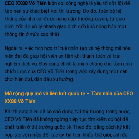
CEO XX88 Võ Tiến
luôn coi công nghệ là yếu tố cốt lõi để
tạo nên sự khác biệt với thị trường. Do đó, toàn bộ hệ
thống của nhà cái được nâng cấp thường xuyên, từ giao
diện, tốc độ xử lý nhanh giao dịch đến khả năng bảo mật
thông tin ở mức cao nhất.
Ngoài ra, việc tích hợp trí tuệ nhân tạo và hệ thống mã hóa
hiện đại đã giúp hội viên an tâm khi thanh toán và trải
nghiệm dịch vụ. Đây cũng chính là minh chứng cho tầm nhìn
chiến lược của CEO Võ Tiến trong việc xây dựng một sân
chơi hiện đại, dẫn đầu xu hướng.
Mở rộng quy mô và liên kết quốc tế – Tầm nhìn của CEO
XX88 Võ Tiến
Khi thương hiệu đã có chỗ đứng tại thị trường trong nước,
CEO Võ Tiến đã không ngừng tiếp tục tìm kiếm cơ hội để
phát triển ở thị trường quốc tế. Theo đó, bằng cách ký kết
hợp tác với nhiều đối tác uy tín trên khắp thế giới, anh đã