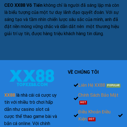
CEO XX88 Võ Tiến
không chỉ là người đã sáng lập mà còn
là biểu tượng của một tư duy lãnh đạo quyết đoán. Với sự
sáng tạo và tầm nhìn chiến lược sâu sắc của mình, anh đã
đặt nền móng vững chắc và dẫn dắt nên một thương hiệu
giải trí uy tín, được hàng triệu khách hàng tin dùng.
VỀ CHÚNG TÔI
Liên Hệ XX88
Chính Sách Bảo Mật
XX88
là nhà cái cá cược uy
tín với nhiều trò chơi hấp
dẫn như casino slot cá
Điều Khoản Điều
cược thể thao game bài và
Kiện
bắn cá online. Với chính