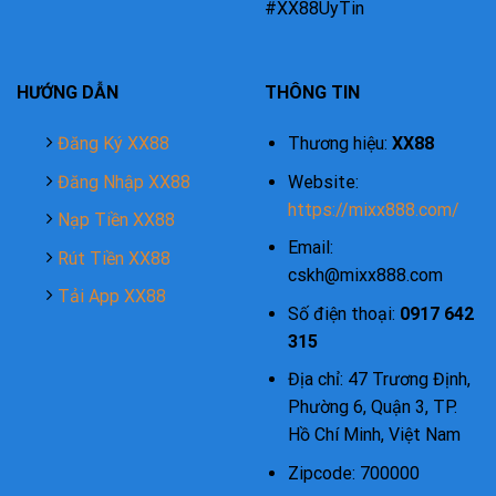
#XX88UyTin
HƯỚNG DẪN
THÔNG TIN
Đăng Ký XX88
Thương hiệu:
XX88
Đăng Nhập XX88
Website:
https://mixx888.com/
Nạp Tiền XX88
Email:
Rút Tiền XX88
cskh@mixx888.com
Tải App XX88
Số điện thoại:
0917 642
315
Địa chỉ: 47 Trương Định,
Phường 6, Quận 3, TP.
Hồ Chí Minh, Việt Nam
Zipcode: 700000