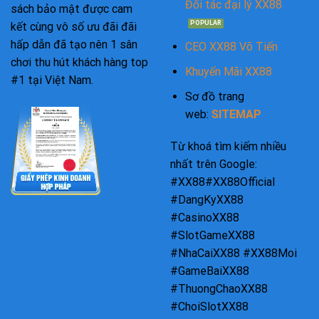
Đối tác đại lý XX88
sách bảo mật được cam
kết cùng vô số ưu đãi đãi
hấp dẫn đã tạo nên 1 sân
CEO XX88 Võ Tiến
chơi thu hút khách hàng top
Khuyến Mãi XX88
#1 tại Việt Nam.
Sơ đồ trang
web:
SITEMAP
Từ khoá tìm kiếm nhiều
nhất trên Google:
#XX88#XX88Official
#DangKyXX88
#CasinoXX88
#SlotGameXX88
#NhaCaiXX88 #XX88Moi
#GameBaiXX88
#ThuongChaoXX88
#ChoiSlotXX88